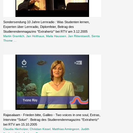
Sondersendung 10 Jahre Lernradio : Was Studenten lernen,
Experten über Lernradio, Diplomfeier, Beitrag des
Studierendenmagazins "Extrahertz" bei RTV am 3.12.2005
Martin Gramlich
,
Jan Holthaus
,
Maila Haussen
,
Jan Ritterstaedt
,
Senta
Thome
…
Rajasalaam - Frieden bitte, Galileo - Two voices in one soul, Extras,
Interview "Solun" : Beitrag des Studierendenmagazins "Extrahertz"
bei RTV am 15.10.2005
Claudia Hierholzer
,
Christian Kissel
,
Matthias Armingeon
,
Judith