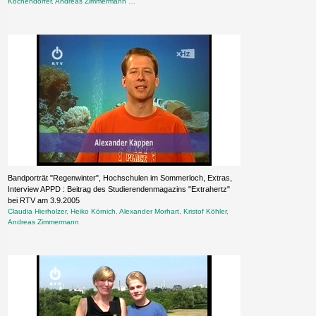
Kochendörfer
,
Andreas Zimmermann
…
Bandporträt "Regenwinter", Hochschulen im Sommerloch, Extras,
Interview APPD : Beitrag des Studierendenmagazins "Extrahertz"
bei RTV am 3.9.2005
Claudia Hierholzer
,
Heiko Körnich
,
Alexander Morhart
,
Kristof Köhler
,
Andreas Zimmermann