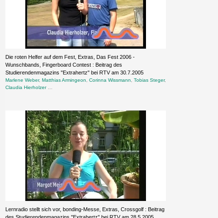
Die roten Helfer auf dem Fest, Extras, Das Fest 2006 -
Wunschbands, Fingerboard Contest : Beitrag des
Studierendenmagazins "Extrahertz" bei RTV am 30.7.2005
Marlene Weber
,
Matthias Armingeon
,
Corinna Wissmann
,
Tobias Steger
,
Claudia Hierholzer
…
Lernradio stellt sich vor, bonding-Messe, Extras, Crossgolf : Beitrag
des Studierendenmagazins "Extrahertz" bei RTV am 28.5.2005