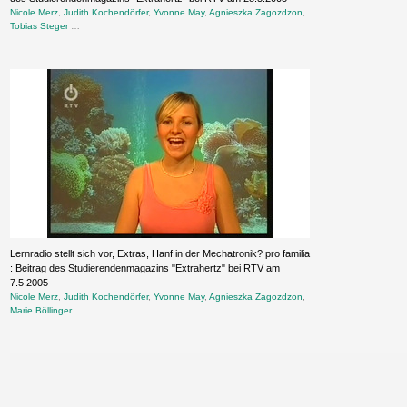
Nicole Merz
,
Judith Kochendörfer
,
Yvonne May
,
Agnieszka Zagozdzon
,
Tobias Steger
…
Lernradio stellt sich vor, Extras, Hanf in der Mechatronik? pro familia
: Beitrag des Studierendenmagazins "Extrahertz" bei RTV am
7.5.2005
Nicole Merz
,
Judith Kochendörfer
,
Yvonne May
,
Agnieszka Zagozdzon
,
Marie Böllinger
…