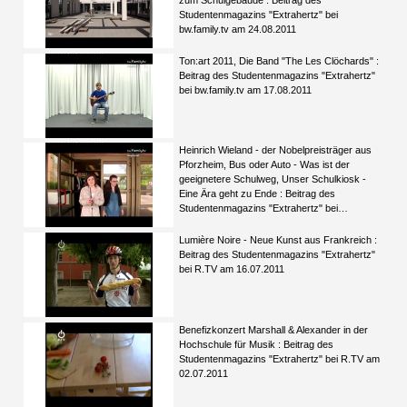
zum Schulgebäude : Beitrag des
Studentenmagazins "Extrahertz" bei
bw.family.tv am 24.08.2011
Ton:art 2011, Die Band "The Les Clöchards" :
Beitrag des Studentenmagazins "Extrahertz"
bei bw.family.tv am 17.08.2011
Heinrich Wieland - der Nobelpreisträger aus
Pforzheim, Bus oder Auto - Was ist der
geeignetere Schulweg, Unser Schulkiosk -
Eine Ära geht zu Ende : Beitrag des
Studentenmagazins "Extrahertz" bei
bw.family.tv am 10.08.2011
Lumière Noire - Neue Kunst aus Frankreich :
Beitrag des Studentenmagazins "Extrahertz"
bei R.TV am 16.07.2011
Benefizkonzert Marshall & Alexander in der
Hochschule für Musik : Beitrag des
Studentenmagazins "Extrahertz" bei R.TV am
02.07.2011