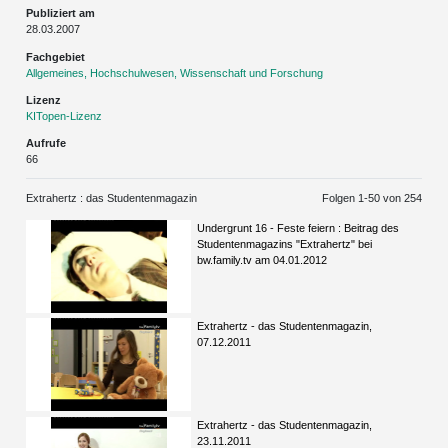
Publiziert am
28.03.2007
Fachgebiet
Allgemeines, Hochschulwesen, Wissenschaft und Forschung
Lizenz
KITopen-Lizenz
Aufrufe
66
Extrahertz : das Studentenmagazin
Folgen 1-
50
von 254
Undergrunt 16 - Feste feiern : Beitrag des
Studentenmagazins "Extrahertz" bei
bw.family.tv am 04.01.2012
Extrahertz - das Studentenmagazin,
07.12.2011
Extrahertz - das Studentenmagazin,
23.11.2011