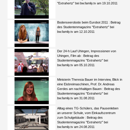
"Extrahertz" bei bw.family.tv am 19.10.2011
Bodenseerobotix beim Eurobot 2011 : Beitrag
des Studentenmagazins "Extrahertz" bei
bw.family.tv am 12.10.2011
Der 24-h Lauf Uhingen, Impressionen von
Uhingen, Film ab : Beitrag des
Studentenmagazins "Extrahertz" bei
bw.family.tv am 05.10.2011
Ministerin Theresia Bauer im Interview, Blick in
eine Eisbreimaschinen, Prof. Dr. Andreas
Gerdes am nachhaltigen Bauen : Beitrag des
Studentenmagazins "Extrahertz" bei
bw.family.tv am 31.08.2011
Alltag eines TG-Schülers, das Pausenleben
an unserer Schule, vom Einkaufszentrum
zum Schulgebäude : Beitrag des
Studentenmagazins "Extrahertz" bei
bw.family.tv am 24.08.2011