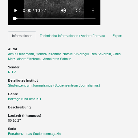
Informationen
Technische Informationen / Andere Formate
Export
Autor
Almut Ochsmann
,
Hendrik Kirchhof
,
Natalie Kirkoroglu
,
Reo Severain
,
Chris
Metz
,
Albert Ellerbroek
,
Annekatrin Schnur
Sender
R.TV
Beteiligtes Institut
Studienzentrum Journalismus (Studienzentrum Journalismus)
Genre
Beiträge rund ums KIT
Beschreibung
Laufzeit (hh:mm:ss)
00:10:27
Serie
Extrahertz : das Studentenmagazin