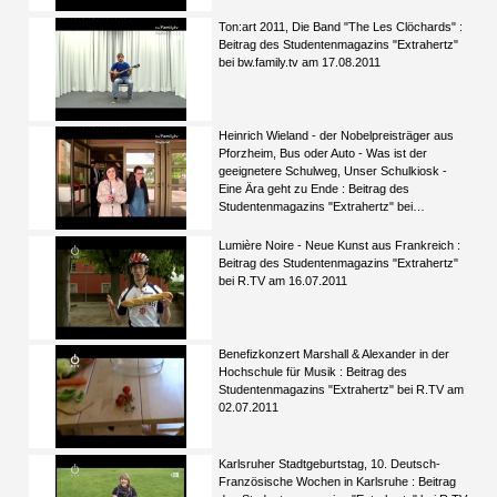
Ton:art 2011, Die Band "The Les Clöchards" :
Beitrag des Studentenmagazins "Extrahertz"
bei bw.family.tv am 17.08.2011
Heinrich Wieland - der Nobelpreisträger aus
Pforzheim, Bus oder Auto - Was ist der
geeignetere Schulweg, Unser Schulkiosk -
Eine Ära geht zu Ende : Beitrag des
Studentenmagazins "Extrahertz" bei
bw.family.tv am 10.08.2011
Lumière Noire - Neue Kunst aus Frankreich :
Beitrag des Studentenmagazins "Extrahertz"
bei R.TV am 16.07.2011
Benefizkonzert Marshall & Alexander in der
Hochschule für Musik : Beitrag des
Studentenmagazins "Extrahertz" bei R.TV am
02.07.2011
Karlsruher Stadtgeburtstag, 10. Deutsch-
Französische Wochen in Karlsruhe : Beitrag