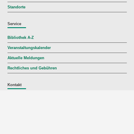
Standorte
Service
Bibliothek A-Z
Veranstaltungskalender
Aktuelle Meldungen
Rechtliches und Gebühren
Kontakt
+49 721 608-46722/-41345
KITopen
∂
bibliothek kit edu