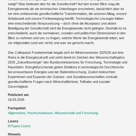
steigt? Was bedeutet dies für die Gesellschaft? Auf den ersten Blick mag die
Energiewende als ein technisches Unterfangen erscheinen, tatsächlich aber ist
sie eine umfassende gesellschaftliche Transformation, die unseren Alltag, unsere
Arbeitswelt und unsere Fortbewegung betrifft. Technologische Lösungen bilden
eine entscheidende Voraussetzung – doch ohne die Akzeptanz und aktive
Beteiligung der Gesellschaft wird die Energiewende nicht gelingen. Deshalb ist es
entscheidend, auch die normativen, sozialen und politischen Dimensionen in den
Blick zu nehmen und uns zu fragen, welche Werte die Energiewende leiten, wer
sie mitgestaltet (und wer nicht) und was sie gerecht macht.
Das Colloquium Fundamentale begab sich im Wintersemester 2025/26 auf eine
Reise in die Energiezukunft und steht damit im Zeichen des Wissenschaftsjahrs
2025 „Zukunftsenergie“ des Bundesministeriums für Forschung, Technologie und
Raumfahrt. Energieforschende geben Einblicke in technologische Durchbrüche
bei erneuerbaren Energien und der Batterieforschung. Zudem beleuchten
Expertinnen und Experten der Geistes- und Sozialwissenschaften zentrale
gesellschaftliche Fragen nach Wirtschaftlichkeit, Teilhabe und sozialer
Gerechtigkeit.
Publiziert am
18.03.2026
Fachgebiet
Allgemeines, Hochschulwesen, Wissenschaft und Forschung
Lizenz
KITopen-Lizenz
Hinweis