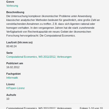
Genre
Vorlesung
Beschreibung
Die Untersuchung komplexer ökonomischer Probleme unter Anwendung
klassischer analytischer Methoden bedeutet für gewöhnlich, eine große Zahl an
vereinfachenden Annahmen zu treffen. Z.B. dass sich Agenten rational oder
homogen verhalten. In den vergangenen Jahren hat die stark zunehmende
Verfügbarkeit von Rechenkapazität ein neues Gebiet der ökonomischen
Forschung hervorgebracht: Die Computational Economics.
Laufzeit (hh:mm:ss)
00:40:24
Serie
Computational Economics, WS 2011/2012, Vorlesungen
Publiziert am
16.02.2012
Fachgebiet
Informatik
Lizenz
KITopen-Lizenz
Aufrufe
10
Computational Economics, WS 2011/2012, Vorlesungen
Folgen 1-
10
von 10