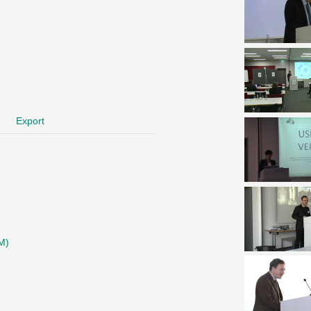
Export
M)