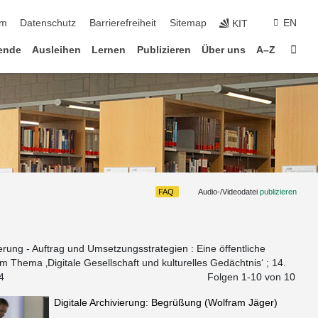
um
Datenschutz
Barrierefreiheit
Sitemap
EN
KIT
Star
ende
Ausleihen
Lernen
Publizieren
Über uns
A–Z
FAQ
Audio-/Videodatei
publizieren
ierung - Auftrag und Umsetzungsstrategien : Eine öffentliche
 Thema ‚Digitale Gesellschaft und kulturelles Gedächtnis‘ ; 14.
4
Folgen 1-
10
von 10
Digitale Archivierung: Begrüßung (Wolfram Jäger)