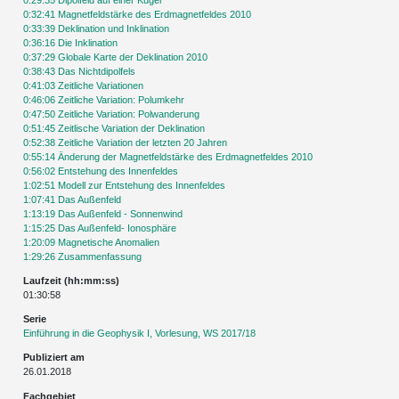
0:32:41 Magnetfeldstärke des Erdmagnetfeldes 2010
0:33:39 Deklination und Inklination
0:36:16 Die Inklination
0:37:29 Globale Karte der Deklination 2010
0:38:43 Das Nichtdipolfels
0:41:03 Zeitliche Variationen
0:46:06 Zeitliche Variation: Polumkehr
0:47:50 Zeitliche Variation: Polwanderung
0:51:45 Zeitlische Variation der Deklination
0:52:38 Zeitliche Variation der letzten 20 Jahren
0:55:14 Änderung der Magnetfeldstärke des Erdmagnetfeldes 2010
0:56:02 Entstehung des Innenfeldes
1:02:51 Modell zur Entstehung des Innenfeldes
1:07:41 Das Außenfeld
1:13:19 Das Außenfeld - Sonnenwind
1:15:25 Das Außenfeld- Ionosphäre
1:20:09 Magnetische Anomalien
1:29:26 Zusammenfassung
Laufzeit (hh:mm:ss)
01:30:58
Serie
Einführung in die Geophysik I, Vorlesung, WS 2017/18
Publiziert am
26.01.2018
Fachgebiet