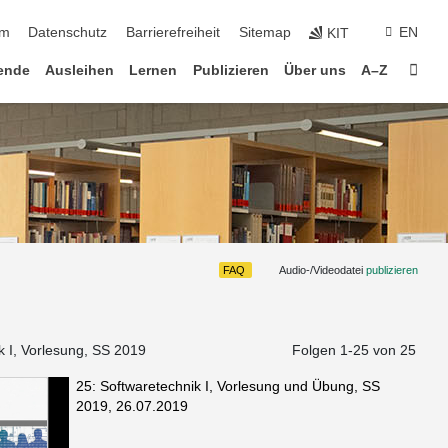
um
Datenschutz
Barrierefreiheit
Sitemap
EN
KIT
Star
ende
Ausleihen
Lernen
Publizieren
Über uns
A–Z
FAQ
Audio-/Videodatei
publizieren
k I, Vorlesung, SS 2019
Folgen 1-
25
von 25
25: Softwaretechnik I, Vorlesung und Übung, SS
2019, 26.07.2019