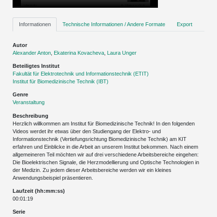
Informationen
Technische Informationen / Andere Formate
Export
Autor
Alexander Anton
,
Ekaterina Kovacheva
,
Laura Unger
Beteiligtes Institut
Fakultät für Elektrotechnik und Informationstechnik (ETIT)
Institut für Biomedizinische Technik (IBT)
Genre
Veranstaltung
Beschreibung
Herzlich willkommen am Institut für Biomedizinische Technik! In den folgenden
Videos werdet ihr etwas über den Studiengang der Elektro- und
Informationstechnik (Vertiefungsrichtung Biomedizinische Technik) am KIT
erfahren und Einblicke in die Arbeit an unserem Institut bekommen. Nach einem
allgemeineren Teil möchten wir auf drei verschiedene Arbeitsbereiche eingehen:
Die Bioelektrischen Signale, die Herzmodellierung und Optische Technologien in
der Medizin. Zu jedem dieser Arbeitsbereiche werden wir ein kleines
Anwendungsbeispiel präsentieren.
Laufzeit (hh:mm:ss)
00:01:19
Serie