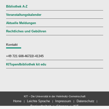
Bibliothek A-Z
Veranstaltungskalender
Aktuelle Meldungen
Rechtliches und Gebühren
Kontakt
+49 721 608-46722/-41345
KITopen
∂
bibliothek kit edu
KIT – Die Universität in der Helmholtz-Gemeinschaft
Home
Leichte Sprache
Impressum
Datenschutz
Barrierefreiheit
Sitemap
KIT