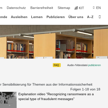
um
Datenschutz
Barrierefreiheit
Sitemap
EN
KIT
Star
ende
Ausleihen
Lernen
Publizieren
Über uns
A–Z
FAQ
Audio-/Videodatei
publizieren
r Sensibilisierung für Themen aus der Informationssicherheit
Folgen 1-
18
von 18
Explanation video "Recognizing ransomware as a
special type of fraudulent messages"