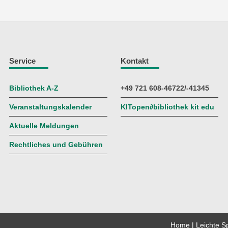
Service
Kontakt
Bibliothek A-Z
+49 721 608-46722/-41345
Veranstaltungskalender
KITopen
∂
bibliothek kit edu
Aktuelle Meldungen
Rechtliches und Gebühren
Home
Leichte S