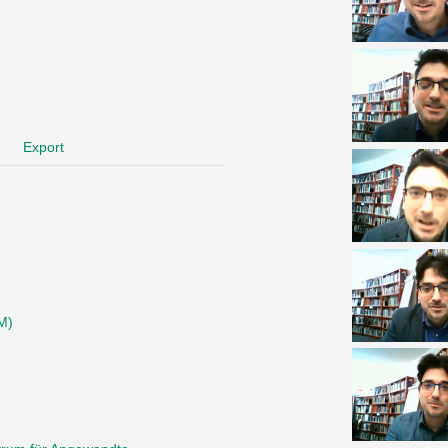
Export
M)