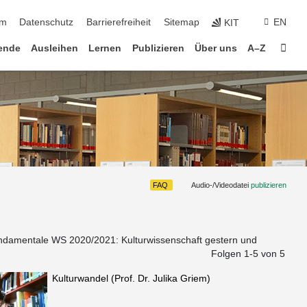
um
Datenschutz
Barrierefreiheit
Sitemap
EN
KIT
Star
ende
Ausleihen
Lernen
Publizieren
Über uns
A–Z
FAQ
Audio-/Videodatei
publizieren
ndamentale WS 2020/2021: Kulturwissenschaft gestern und
Folgen 1-
5
von 5
Kulturwandel (Prof. Dr. Julika Griem)