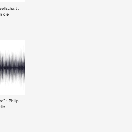
llschaft :
n die
e" : Philip
die