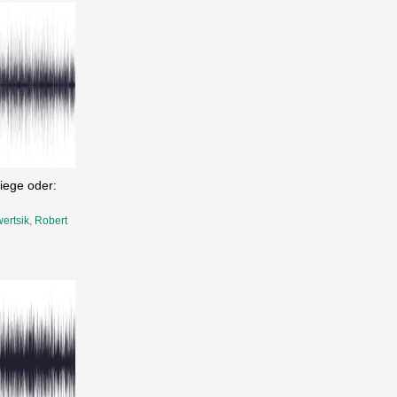
tiege oder:
ertsik
,
Robert