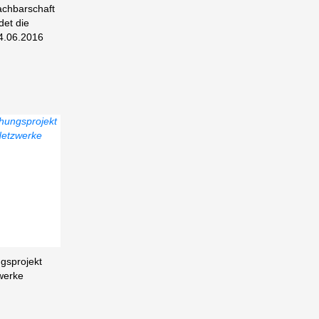
chbarschaft
det die
4.06.2016
gsprojekt
zwerke