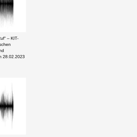
uf“ – KIT-
ischen
nd
m 28.02.2023