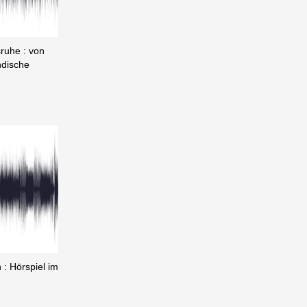
sruhe : von
ndische
 : Hörspiel im