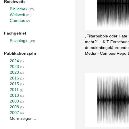
Reichweite
Bibliothek
(27)
Weltweit
(20)
Campus
(2)
Fachgebiet
„Filterbubble oder Hate 
Soziologie
(49)
mehr?“ – KIT Forschung
demokratiegefährdende
Media - Campus-Report
Publikationsjahr
2024
(1)
2023
(1)
2020
(1)
2016
(1)
2015
(1)
2011
(4)
2010
(1)
2009
(1)
2008
(2)
2007
(4)
Mehr zeigen …