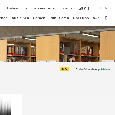
um
Datenschutz
Barrierefreiheit
Sitemap
EN
KIT
Star
ende
Ausleihen
Lernen
Publizieren
Über uns
A–Z
FAQ
Audio-/Videodatei
publizieren