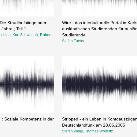
Die Strudlhofstiege oder:
Wire - das interkulturelle Portal in Karl
Jahre ; Teil 1
ausländischen Studierenden für auslä
schina
,
Kurt Schwertsik
,
Robert
Studierende
Stefan Fuchs
? : Soziale Kompetenz in der
Stripped - ein Leben in Kontoauszügen
Deutschlandfunk am 28.06.2005
Stefan Weigl
,
Thomas Wolfertz