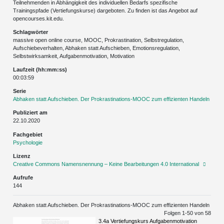
Teilnehmenden in Abhängigkeit des individuellen Bedarfs spezifische
Trainingspfade (Vertiefungskurse) dargeboten. Zu finden ist das Angebot auf
opencourses.kit.edu.
Schlagwörter
massive open online course, MOOC, Prokrastination, Selbstregulation,
Aufschiebeverhalten, Abhaken statt Aufschieben, Emotionsregulation,
Selbstwirksamkeit, Aufgabenmotivation, Motivation
Laufzeit (hh:mm:ss)
00:03:59
Serie
Abhaken statt Aufschieben. Der Prokrastinations-MOOC zum effizienten Handeln
Publiziert am
22.10.2020
Fachgebiet
Psychologie
Lizenz
Creative Commons Namensnennung – Keine Bearbeitungen 4.0 International
Aufrufe
144
Abhaken statt Aufschieben. Der Prokrastinations-MOOC zum effizienten Handeln
Folgen 1-
50
von 58
3.4a Vertiefungskurs Aufgabenmotivation