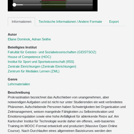
Informationen
Technische Informationen / Andere Formate
Export
Autor
Eliane Dominok
,
Adnan Seithe
Beteiligtes Institut
Fakultät für Geistes- und Sozialwissenschaften (GEISTSOZ)
House of Competence (HOC)
Institut für Sport und Sportwissenschaft (IfSS)
Zentrale Einrichtungen (Zentrale Einrichtungen)
Zentrum für Mediales Lernen (ZML)
Genre
Lehrmaterialien
Beschreibung
Prokrastination bezeichnet das Aufschieben von unangenehmen, aber
notwendigen Aufgaben und ist nicht nur unter Studierenden ein weit verbreitetes
Phänomen. Aufschiebende Personen haben Schwierigkeiten bei Organisation und
Zeitmanagement, weisen mangelnde Fähigkeiten zu Selbstmotivation und
Emotionsregulation sowie eine hohe Anfälligkeit für ablenkende Reize auf. Am
Karlsruher Institut für Technologie wurde daher ein offenes, web-basiertes
Training im MOOC-Format entwickelt und produziert (Massive Open Online
Course). Nach Durchlaufen eines allgemeinen Basiskurses werden den