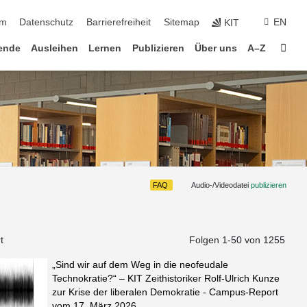
um
Datenschutz
Barrierefreiheit
Sitemap
EN
KIT
Star
ende
Ausleihen
Lernen
Publizieren
Über uns
A–Z
FAQ
Audio-/Videodatei
publizieren
t
Folgen 1-
50
von 1255
„Sind wir auf dem Weg in die neofeudale
Technokratie?“ – KIT Zeithistoriker Rolf-Ulrich Kunze
zur Krise der liberalen Demokratie - Campus-Report
vom 17. März 2026