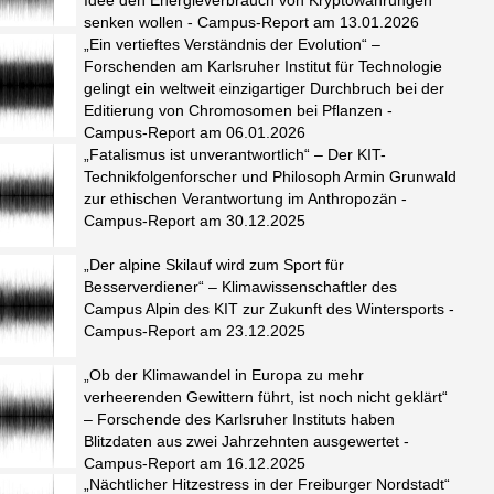
Idee den Energieverbrauch von Kryptowährungen
senken wollen - Campus-Report am 13.01.2026
„Ein vertieftes Verständnis der Evolution“ –
Forschenden am Karlsruher Institut für Technologie
gelingt ein weltweit einzigartiger Durchbruch bei der
Editierung von Chromosomen bei Pflanzen -
Campus-Report am 06.01.2026
„Fatalismus ist unverantwortlich“ – Der KIT-
Technikfolgenforscher und Philosoph Armin Grunwald
zur ethischen Verantwortung im Anthropozän -
Campus-Report am 30.12.2025
„Der alpine Skilauf wird zum Sport für
Besserverdiener“ – Klimawissenschaftler des
Campus Alpin des KIT zur Zukunft des Wintersports -
Campus-Report am 23.12.2025
„Ob der Klimawandel in Europa zu mehr
verheerenden Gewittern führt, ist noch nicht geklärt“
– Forschende des Karlsruher Instituts haben
Blitzdaten aus zwei Jahrzehnten ausgewertet -
Campus-Report am 16.12.2025
„Nächtlicher Hitzestress in der Freiburger Nordstadt“